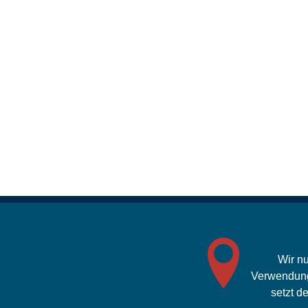
Wir n
Verwendung 
setzt d