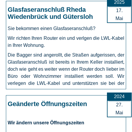
das dritte Mal innerhalb kurzer Zeit, dass eine
2025
Frequenzumstellung erfolgt. Für alle unsere Kunden die
Glasfaseranschluß Rheda
17.
einen Sendersuchlauf nicht durchführen können oder
Wiedenbrück und Gütersloh
Mai
wollen, stehen wir selbstverständlich zur Verfügung.
Sie bekommen einen Glasfaseranschluß?
Nutzen sie dazu unser
KONTAKTFORMULAR
auf
Wir richten Ihren Router ein und verlgen die LWL-Kabel
dieser Webseite und geben sie Ihre Telefon-Nummer an
in Ihrer Wohnung.
damit wir sie zurückrufen können.
Die Bagger sind angerollt, die Straßen aufgerissen, der
Glasfaseranschluß ist bereits in Ihrem Keller installiert,
doch wie geht es weiter wenn der Router doch lieber im
Büro oder Wohnzimmer installiert werden soll. Wir
verlegen die LWL-Kabel und unterstützen sie bei der
Einrichtung des Routers - Sprechen sie uns an.
2024
Geänderte Öffnungszeiten
27.
Mai
Wir ändern unsere Öffnungszeiten