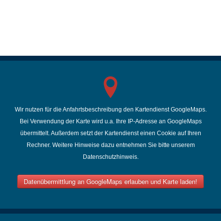
Momente gemeinsam teilen
Wir bieten Ihnen den 7" Bilderrahmen für 169,90 € und
den 10" Bilderrahmen für 219,90€ an.
Wir nutzen für die Anfahrtsbeschreibung den Kartendienst GoogleMaps.
Gerne schicken wir Ihnen den Familink-Bilderrahmen
Bei Verwendung der Karte wird u.a. Ihre IP-Adresse an GoogleMaps
für zusätzlich 10,-€ auch zu, nutzen sie dafür unser
übermittelt. Außerdem setzt der Kartendienst einen Cookie auf Ihren
Kontaktformular
.
Rechner. Weitere Hinweise dazu entnehmen Sie bitte unserem
Datenschutzhinweis.
Datenübermittlung an GoogleMaps erlauben und Karte laden!
Sie können den Familink Bilderrahmen gerne über
unser
Kontaktformular
vorbestellen.