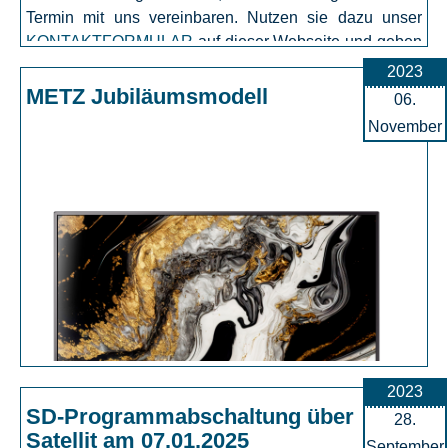
Termin mit uns vereinbaren. Nutzen sie dazu unser
KONTAKTFORMULAR
auf dieser Webseite und geben
sie Ihre Telefon-Nummer an damit wir sie zurückrufen
2023
können.
METZ Jubiläumsmodell
06.
Der Kabelnetzbetreiber Vodafon stellt u.a. in Rheda-
November
Wiedenbrück, Herzebrock-Clarholz und Gütersloh ihre
Programme um. Ein neuer Sendersuchlauf an den
Fernsehgeräten ist nötig.
2023
SD-Programmabschaltung über
28.
Satellit am 07.01.2025
September