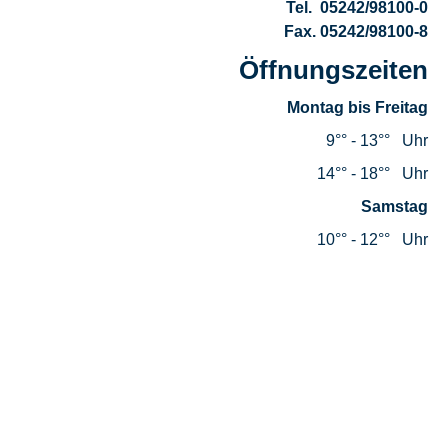
Tel. 05242/98100-0
Fax. 05242/98100-8
Öffnungszeiten
Montag bis Freitag
Mit unserem “Familink“-Bilderrahmen können Sie ganz
9°° - 13°° Uhr
einfach per App, Facebook oder E-Mail Bilder
verschicken.
14°° - 18°° Uhr
Samstag
Dabei spielt es keine Rolle, ob die Großeltern über
10°° - 12°° Uhr
einen Internetanschluss (WLAN) verfügen oder nicht.
Entweder zahlt man eine monatliche Gebühr von 5,90 €
oder man meldet den Bilderrahmen an seinem WLAN
an.
Auch eine Videofunktion ist gegen einen monatliche
Gebühr von 2,99€ möglich.
Wir unterstützen Sie gerne auch telefonisch beim
Einrichten des Bilderrahmens.